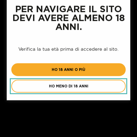
PER NAVIGARE IL SITO
DEVI AVERE ALMENO 18
ANNI.
Verifica la tua età prima di accedere al sito.
HO 18 ANNI O PIÙ
*
Accetto Termini e Condizioni
VUSE GO Pen 1000 Mango Ice-20mg
HO MENO DI 18 ANNI
Sigaretta elettronica monouso al gusto mango ghiacciato
20 MG/ML:
ACCEDI PER VISUALIZZARE I PREZZI